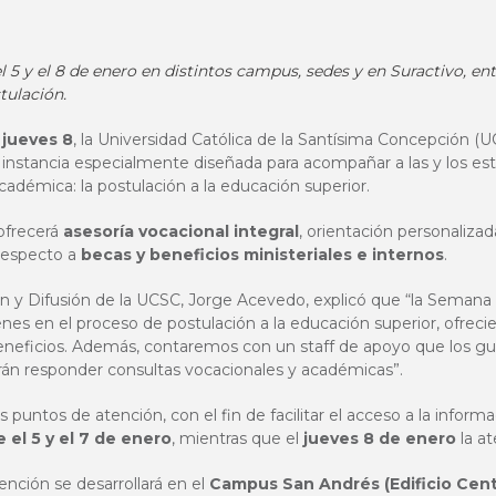
 el 5 y el 8 de enero en distintos campus, sedes y en Suractivo, 
tulación.
 jueves 8
, la Universidad Católica de la Santísima Concepción (U
a instancia especialmente diseñada para acompañar a las y los es
cadémica: la postulación a la educación superior.
 ofrecerá
asesoría vocacional integral
, orientación personaliza
respecto a
becas y beneficios ministeriales e internos
.
n y Difusión
de la UCSC, Jorge Acevedo, explicó que “la Semana
óvenes en el proceso de postulación a la educación superior, ofreci
eneficios. Además, contaremos con un staff de apoyo que los gui
drán responder consultas vocacionales y académicas”.
os puntos de atención, con el fin de facilitar el acceso a la inform
 el 5 y el 7 de enero
, mientras que el
jueves 8 de enero
la a
atención se desarrollará en el
Campus San Andrés (Edificio Cent