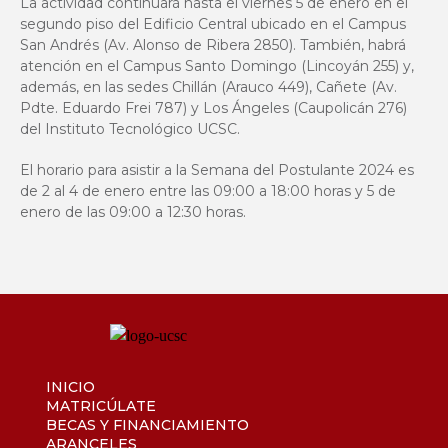
La actividad continuará hasta el viernes 5 de enero en el
segundo piso del Edificio Central ubicado en el Campus
San Andrés (Av. Alonso de Ribera 2850). También, habrá
atención en el Campus Santo Domingo (Lincoyán 255) y,
además, en las sedes Chillán (Arauco 449), Cañete (Av.
Pdte. Eduardo Frei 787) y Los Ángeles (Caupolicán 276)
del Instituto Tecnológico UCSC.
El horario para asistir a la Semana del Postulante 2024 es
de 2 al 4 de enero entre las 09:00 a 18:00 horas y 5 de
enero de las 09:00 a 12:30 horas.
INICIO
MATRICÚLATE
BECAS Y FINANCIAMIENTO
ARANCELES