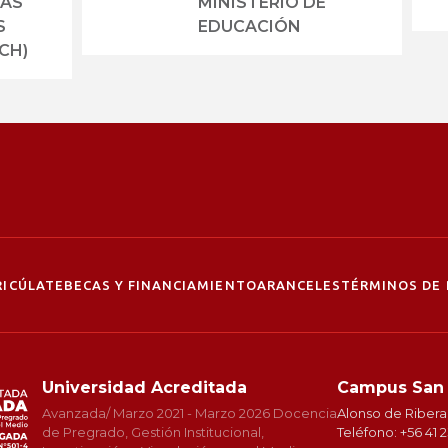
LAS
MINISTERIO DE
S
EDUCACIÓN
CH)
ICÚLATE
BECAS Y FINANCIAMIENTO
ARANCELES
TÉRMINOS DE 
Universidad Acreditada
Campus San
Avanzada/ Marzo 2021 - Marzo 2026 Docencia
Alonso de Ribera
de Pregrado, Gestión Institucional,
Teléfono: +56 41 