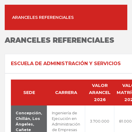
ARANCELES REFERENCIALES
ARANCELES REFERENCIALES
ESCUELA DE ADMINISTRACIÓN Y SERVICIOS
VALOR
VAL
SEDE
CARRERA
ARANCEL
MATRÍ
2026
20
Concepción,
Ingeniería de
Chillán, Los
Ejecución en
3.700.000
81.000
Ángeles,
Administración
Cañete
de Empresas